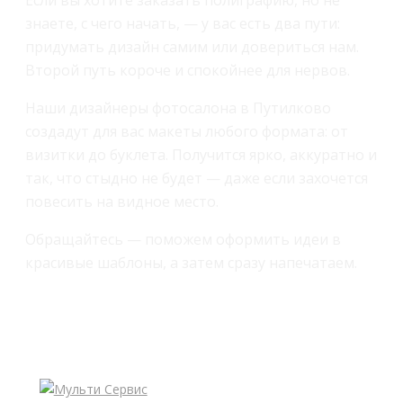
Если вы хотите заказать полиграфию, но не
знаете, с чего начать, — у вас есть два пути:
придумать дизайн самим или довериться нам.
Второй путь короче и спокойнее для нервов.
Наши дизайнеры фотосалона в Путилково
создадут для вас макеты любого формата: от
визитки до буклета. Получится ярко, аккуратно и
так, что стыдно не будет — даже если захочется
повесить на видное место.
Обращайтесь — поможем оформить идеи в
красивые шаблоны, а затем сразу напечатаем.