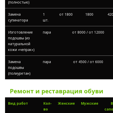
(полностью)
Замена
1
от 1800
1800
42
супинатора
шт.
Изготовление
пара
от 8000 / от 12000
подошвы (из
натуральной
кожи «чепрак»)
Замена
пара
от 4500 / от 6000
подошвы
(полиуретан)
Ремонт и реставрация обуви
Вид работ
Кол-
Женские
Мужские
В
во
сапо