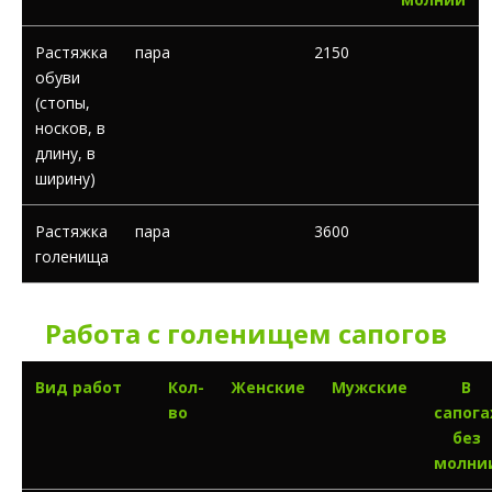
Растяжка
пара
2150
обуви
(стопы,
носков, в
длину, в
ширину)
Растяжка
пара
3600
голенища
Работа с голенищем сапогов
Вид работ
Кол-
Женские
Мужские
В
во
сапога
без
молни