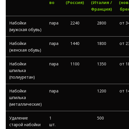
во
(Россия)
(Италия /
(нов
Франция)
бре
Набойки
пара
2240
2800
от 3
(мужская обувь)
Набойки
пара
1440
1800
от 2
(женская обувь)
Набойки
пара
1100
1350
от 1
шпилька
(полиуретан)
Набойки
пара
1200
от 1
шпилька
(металлические)
Удаление
1
500
старой набойки
шт.