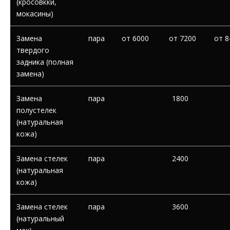
(кросовкки,
мокасины)
Замена
пара
от 6000
от 7200
от 8
твердого
задника (полная
замена)
Замена
пара
1800
полустелек
(натуральная
кожа)
Замена стелек
пара
2400
(натуральная
кожа)
Замена стелек
пара
3600
(натуральный