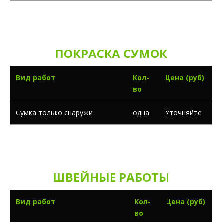
Сумки размером более чем 40 х 40 см принимаются с
наценкой 30%
ПОКРАСКА СУМОК
Вид работ
Кол-
Цена (руб)
во
Сумка только снаружи
одна
Уточняйте
Сумки размером более чем 40 х 40 см принимаются с
наценкой 30%
ШВЕЙНЫЕ РАБОТЫ
Вид работ
Кол-
Цена (руб)
во