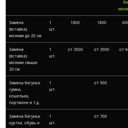
бе
мол
Замена
1
1800
1800
60
(вставка)
шт.
молнии до 20 см
Замена
1
от 3000
от 3000
от 6
(вставка)
шт.
молнии свыше
20 см
Замена бегунка:
1
от 900
сумки,
шт.
кошельки,
портмоне и т.д.
Замена бегунка:
1
от 700
куртки, обувь и
шт.