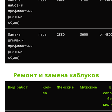
набоек и
профилактики
(женская
обувь)
Замена
пара
2880
3600
от 480
шпилек и
профилактики
(женская
обувь)
Ремонт и замена каблуков
Вид работ
Кол-
Женские
Мужские
В
во
сапо
бе
мол