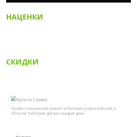
НАЦЕНКИ
За срочный заказ (в течении дня) — наценка 30%, за
дополнительную сложность наценка 30%,.
Работа с кожей рептилий и других экзотических
видов кож осуществляется с наценкой 30%.
СКИДКИ
Пенсионерам — скидка 10%
Профессиональный ремонт и бытовые услуги в Москве и
области. Работаем для вас каждый день.