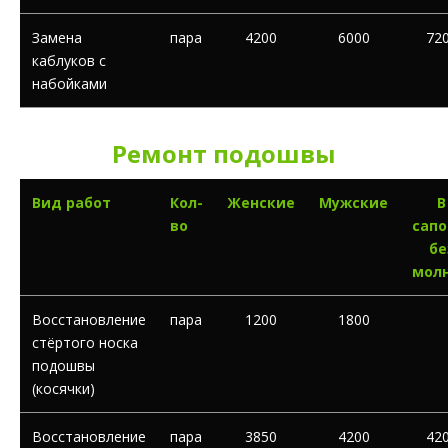
Замена
пара
4200
6000
72
каблуков с
набойками
Ремонт подошвы
Вид работ
Кол-
Женские
Мужские
В
во
сапо
бе
мол
Восстановление
пара
1200
1800
стёртого носка
подошвы
(косячки)
Восстановление
пара
3850
4200
42