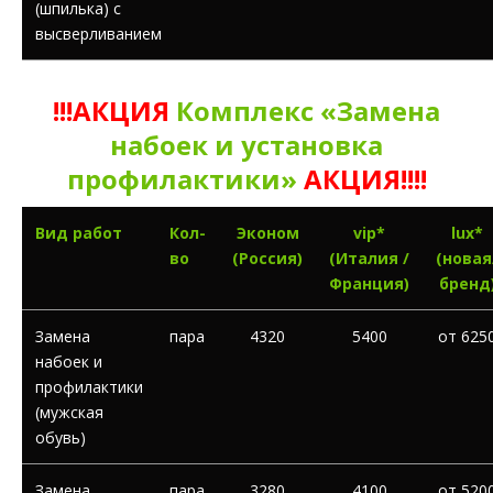
(шпилька) с
высверливанием
!!!АКЦИЯ
Комплекс «Замена
набоек и установка
профилактики»
АКЦИЯ!!!!
Вид работ
Кол-
Эконом
vip*
lux*
во
(Россия)
(Италия /
(новая
Франция)
бренд
Замена
пара
4320
5400
от 625
набоек и
профилактики
(мужская
обувь)
Замена
пара
3280
4100
от 520