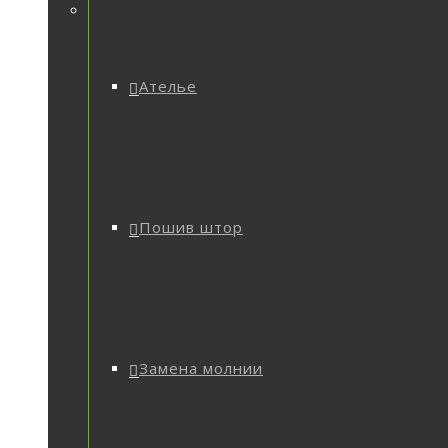
Ателье
Пошив штор
Замена молнии