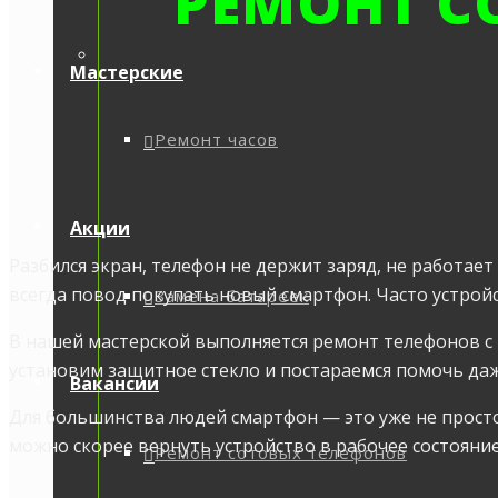
РЕМОНТ С
Мастерские
Ремонт часов
Акции
Разбился экран, телефон не держит заряд, не работае
всегда повод покупать новый смартфон. Часто устрой
Замена батареек
В нашей мастерской выполняется ремонт телефонов с
установим защитное стекло и постараемся помочь даже
Вакансии
Для большинства людей смартфон — это уже не просто
можно скорее вернуть устройство в рабочее состояние
Ремонт сотовых телефонов