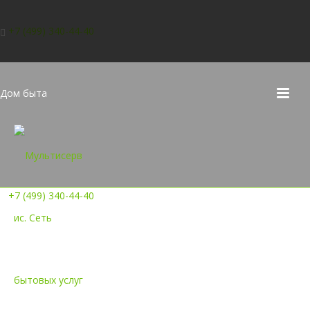
+7 (499) 340-44-40
Дом быта
+7 (499) 340-44-40
«АТЕЛЬЕ»
МО, д. Путилково, 71 км
МКАД, д.1, «О’кей»