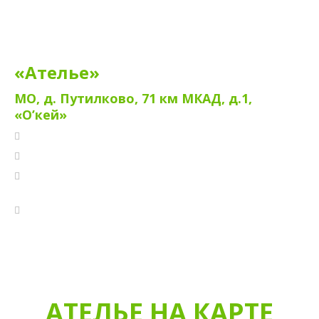
«Ателье»
МО, д. Путилково, 71 км МКАД, д.1,
«О’кей»
с 10:00 до 22:00 без выходных
Гипермаркет "О'кей"
МО, д. Путилково, 71 км МКАД, д.1 (метро Митино,
Планерная, Сходненская)
+7 (926) 756-99-53
АТЕЛЬЕ НА КАРТЕ