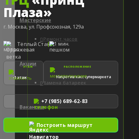
Плаза»
Мастерские
г. Москва, ул. Профсоюзная, 129а
Ремонт часов
|
1 мин.
Тёплый Стан
Акции
ЭТАЖ
РАСПОЛОЖЕНИЕ
Напротив касс супермаркета
-1 этаж
Замена батареек
+7 (985) 689-62-83
Вакансии
Построить маршрут
Ремонт сотовых телефонов