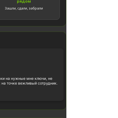
рядом
Зашли, сдали, забрали
Ариана К.
22 июля 2026
вки на нужные мне ключи, не
Отличное место! Берут
 на точке вежливый сотрудник.
быстро и качественно 