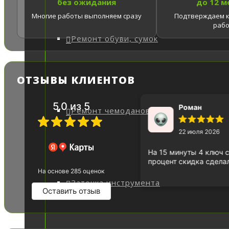
без ожидания
до 12 м
Многие работы выполняем сразу
Подтверждаем к
раб
Ремонт обуви, сумок
ОТЗЫВЫ КЛИЕНТОВ
5.0
из 5
й и.
Роман
Ремонт чемоданов
22 июля 2026
тро, рекомендуется.
На 15 минуты 4 ключ 
процент скидка сдела
На основе 285 оценок
Заточка инструмента
Оставить отзыв