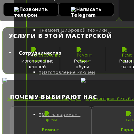
Позвонить
Написать
О компании
Ремонт цифровой техники
УСЛУГИ В ЭТОЙ МАСТЕРСКОЙ
Сотрудничество
Изготовление
Ремонт
Ремон
ключей
обуви
часо
Изготовление ключей
ПОЧЕМУ ВЫБИРАЮТ НАС
Металлоремонт
Ремонт
Гара