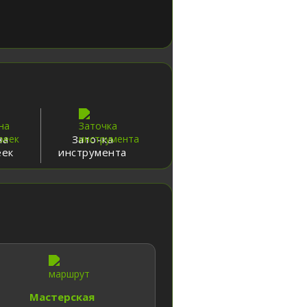
на
Заточка
еек
инструмента
Мастерская